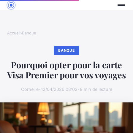
Accueil
›
Banque
BANQUE
Pourquoi opter pour la carte
Visa Premier pour vos voyages
Corneille
•
12/04/2026 08:02
•
8 min de lecture